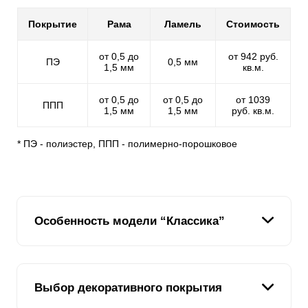
Покрытие
Рама
Ламель
Стоимость
от 0,5 до
от 942 руб.
ПЭ
0,5 мм
1,5 мм
кв.м.
от 0,5 до
от 0,5 до
от 1039
ППП
1,5 мм
1,5 мм
руб. кв.м.
* ПЭ - полиэстер, ППП - полимерно-порошковое
Особенность модели “Классика”
Мы подумали: "Если у нас есть модель "Ранчо", где
Выбор декоративного покрытия
планки имитируют доски и располагаются