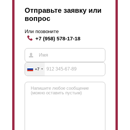
отличный способ сэкономить деньги, так как
Отправьте заявку или
порошковое покрытие из данного материала стоит
дороже, чем
полиэстер
.
вопрос
Или позвоните
+7 (958) 578-17-18
+7