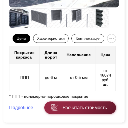
Цены
Характеристики
Комплектация
Покрытие
Длина
Наполнение
Цена
каркаса
ворот
от
46074
ППП
до 6 м
от 0,5 мм
руб.
шт.
* ППП - полимерно-порошковое покрытие
Подробнее
Расчитать стоимость