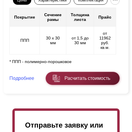
Цены
Характеристики
Комплектация
Сечение
Толщина
Покрытие
Прайс
рамы
листа
от
30 х 30
от 1,5 до
11962
ППП
мм
30 мм
руб.
кв.м.
* ППП - полимерно-порошковое
Подробнее
Расчитать стоимость
Отправьте заявку или