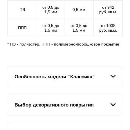
от 0,5 до
от 942
ПЭ
0,5 мм
1,5 мм
руб. кв.м.
от 0,5 до
от 0,5 до
от 1038
ППП
1,5 мм
1,5 мм
руб. кв.м.
* ПЭ - полиэстер, ППП - полимерно-порошковое покрытие
Особенность модели “Классика”
Мы подумали: “Если есть модель “Ранчо”, в которой
Выбор декоративного покрытия
ламели имитируют доски и расположены
горизонтально, то почему бы не сделать модель, в
которой ламели будут расположены вертикально”.
Подумали и разработали модель “Классика”. Почему