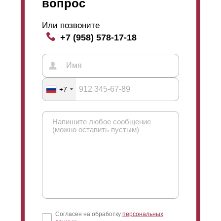
вопрос
одностороннем варианте. Двухсторонний - это когда
забор выглядит одинаково с двух сторон. Такой забор
Или позвоните
ставят, например, между двух участков или в других
+7 (958) 578-17-18
случаях, когда необходим презентабельный вид с
каждой стороны. Односторонний забор,
соответственно, имеет лицевую сторону (для улицы)
и изнаночную (для двора). Так можно сэкономить,
потому что стали на односторонний забор требуется
меньше (см. рисунок профиля).
+7
Согласен на обработку
персональных