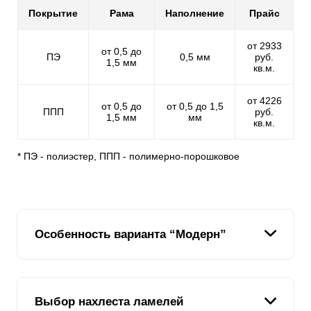
Покрытие
Рама
Наполнение
Прайс
от 2933
от 0,5 до
ПЭ
0,5 мм
руб.
1,5 мм
кв.м.
от 4226
от 0,5 до
от 0,5 до 1,5
ППП
руб.
1,5 мм
мм
кв.м.
* ПЭ - полиэстер, ППП - полимерно-порошковое
Особенность варианта “Модерн”
Этот вариант забора одинаково выглядит с обеих
Выбор нахлеста ламелей
сторон - как со стороны улицы, так и со стороны