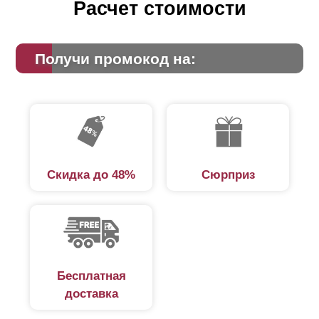
Расчет стоимости
при глубине секции 80 мм - 105 мм.
Получи промокод на:
Скидка до 48%
Сюрприз
Бесплатная
доставка